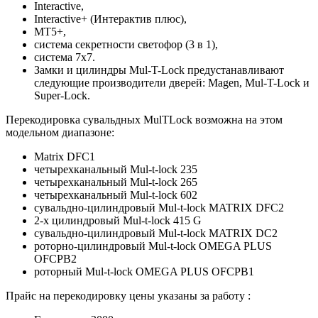
Interactive,
Interactive+ (Интерактив плюс),
MT5+,
система секретности светофор (3 в 1),
система 7х7.
Замки и цилиндры Mul-T-Lock предустанавливают
следующие производители дверей: Magen, Mul-T-Lock и
Super-Lock.
Перекодировка сувальдных MulTLock возможна на этом
модельном диапазоне:
Matrix DFC1
четырехканальный Mul-t-lock 235
четырехканальный Mul-t-lock 265
четырехканальный Mul-t-lock 602
сувальдно-цилиндровый Mul-t-lock MATRIX DFC2
2-х цилиндровый Mul-t-lock 415 G
сувальдно-цилиндровый Mul-t-lock MATRIX DC2
роторно-цилиндровый Mul-t-lock OMEGA PLUS
OFCPB2
роторный Mul-t-lock OMEGA PLUS OFCPB1
Прайс на перекодировку цены указаны за работу :