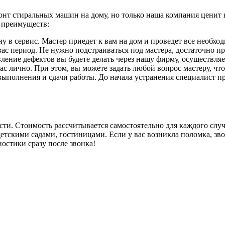
нт стиральных машин на дому, но только наша компания ценит к
 преимуществ:
 в сервис. Мастер приедет к вам на дом и проведет все необхо
с период. Не нужно подстраиваться под мастера, достаточно прос
ление дефектов вы будете делать через нашу фирму, осуществля
ас лично. При этом, вы можете задать любой вопрос мастеру, ч
ыполнения и сдачи работы. До начала устранения специалист пр
сти. Стоимость рассчитывается самостоятельно для каждого слу
детскими садами, гостиницами. Если у вас возникла поломка, з
остики сразу после звонка!